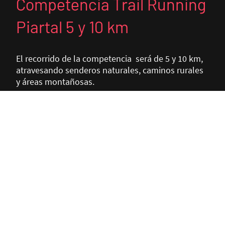
Competencia Trail Running
Piartal 5 y 10 km
El recorrido de la competencia será de 5 y 10 km,
atravesando senderos naturales, caminos rurales
y áreas montañosas.
Lugar: Parroquia de Piartal - Cantón Montufar -
Carchi Ecuador / Fecha: domingo 27 de abril / 08
AM
MÁS INFORMACIÓN e INSCRIPCIONES